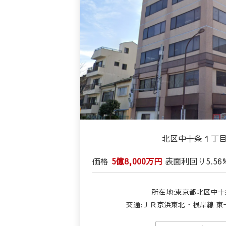
北区中十条１丁
価格
5億8,000万円
表面利回り
5.56
所在地:東京都北区中
交通:
ＪＲ京浜東北・根岸線 東