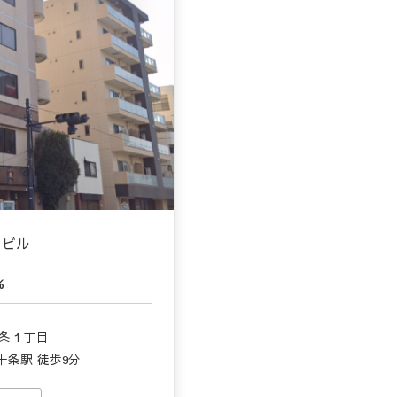
目ビル
%
十条１丁目
十条駅 徒歩9分