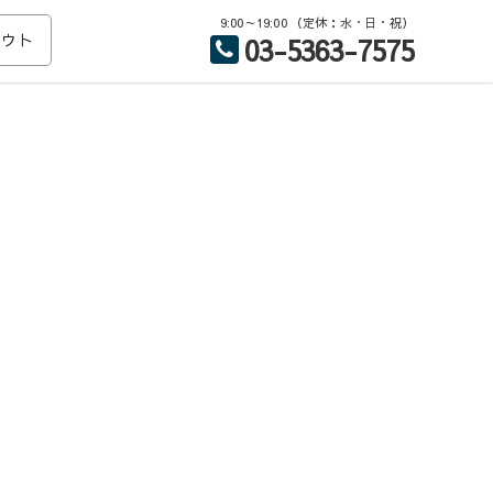
9:00～19:00 （定休：水・日・祝）
アウト
03-5363-7575
識を武器に、誠意を持ってきめ細かく、素早い対応をご提供致しま