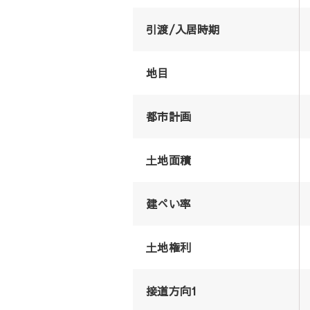
引渡/入居時期
地目
都市計画
土地面積
建ぺい率
土地権利
接道方向1