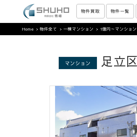
物件買取
物件一覧
収益物件の事なら｜有限会社秀峰
収益物件を購入する。利回りや価格等で絞り込み可能。収益物件・
Home
物件全て
一棟マンション
1億円～マンション
す。
足立区
マンション