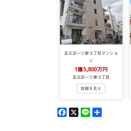
足立区一ツ家３丁目マンショ
ン
1億5,800万円
足立区一ツ家３丁目
F
X
Li
共
a
n
有
c
e