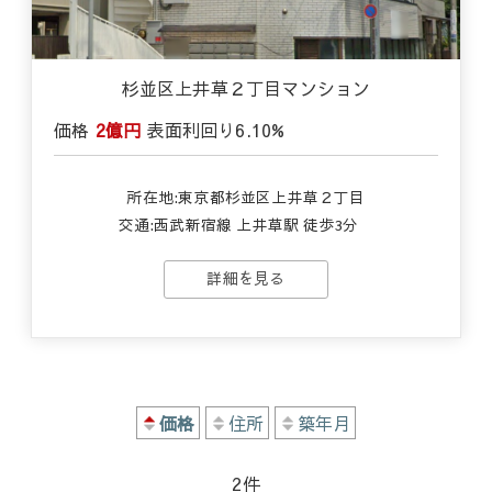
杉並区上井草２丁目マンション
価格
2億円
表面利回り
6.10%
所在地:東京都杉並区上井草２丁目
交通:
西武新宿線 上井草駅 徒歩3分
詳細を見る
価格
住所
築年月
2
件