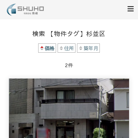
収益物件の事なら｜有限会社秀
収益物件を購入する。利回りや価格等で絞り込み可能。収益物件・利回り物件
に関することはいつでもご相談ください。長年の不動産投資の経験と知識を武
峰
検索 【物件タグ】杉並区
器に、誠意を持ってきめ細かく、素早い対応をご提供致します。
価格
住所
築年月
2
件