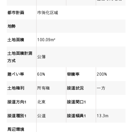
市街化区域
都市計画
地勢
100.09m²
土地面積
土地面積計測
公簿
方式
60%
200%
建ぺい率
容積率
所有権
一方
土地権利
接道状況
北東
接道方向1
接道間口1
公道
13.3m
接道種別1
接道幅員1
周辺環境