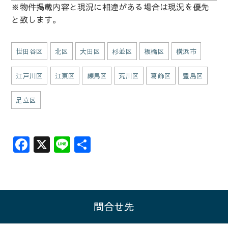
※物件掲載内容と現況に相違がある場合は現況を優先
と致します。
世田谷区
北区
大田区
杉並区
板橋区
横浜市
江戸川区
江東区
練馬区
荒川区
葛飾区
豊島区
足立区
F
X
Li
共
a
n
有
c
e
e
b
問合せ先
o