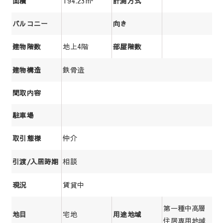
194.23m²
面積
計測方式
バルコニー
向き
地上4階
建物階数
部屋階数
鉄骨造
建物構造
間取内容
駐車場
仲介
取引態様
相談
引渡/入居時期
賃貸中
現況
第一種中高層
宅地
地目
用途地域
住居専用地域