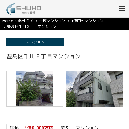
収益物件の事なら｜有限会社秀
収益物件を購入する。利回りや価格等で絞り込み可能。収益物件・利回り物件
Home
物件全て
一棟マンション
1億円～マンション
に関することはいつでもご相談ください。長年の不動産投資の経験と知識を武
豊島区千川２丁目マンション
峰
器に、誠意を持ってきめ細かく、素早い対応をご提供致します。
マンション
豊島区千川２丁目マンション
1億6,000万円
マンション
価格
種別