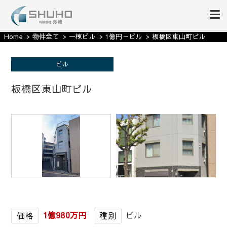
収益物件の事なら｜有限会社秀
収益物件を購入する。利回りや価格等で絞り込み可能。収益物件・利回り物件
Home
物件全て
一棟ビル
1億円～ビル
板橋区東山町ビル
に関することはいつでもご相談ください。長年の不動産投資の経験と知識を武
峰
器に、誠意を持ってきめ細かく、素早い対応をご提供致します。
ビル
板橋区東山町ビル
1億980万円
ビル
価格
種別