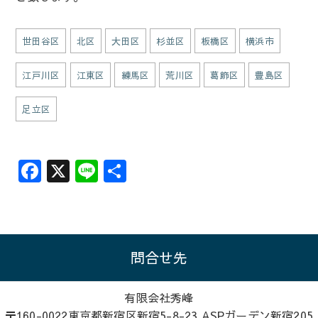
世田谷区
北区
大田区
杉並区
板橋区
横浜市
江戸川区
江東区
練馬区
荒川区
葛飾区
豊島区
足立区
F
X
Li
共
a
n
有
c
e
e
b
問合せ先
o
有限会社秀峰
o
〒160-0022東京都新宿区新宿5-8-23 ASPガーデン新宿205