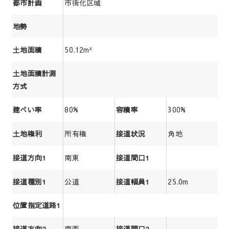
市街化区域
都市計画
地勢
50.12m²
土地面積
土地面積計測
方式
80%
300%
建ぺい率
容積率
所有権
角地
土地権利
接道状況
南東
接道方向1
接道間口1
公道
25.0m
接道種別1
接道幅員1
位置指定道路1
南西
接道方向2
接道間口2